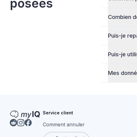
posées
remboursem
Combien de
Puis-je rep
Puis-je uti
Mes donnée
Service client
confidentiali
Comment annuler