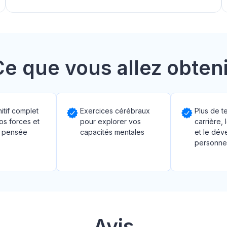
Ce que vous allez obteni
nitif complet
Exercices cérébraux
Plus de te
os forces et
pour explorer vos
carrière, 
 pensée
capacités mentales
et le dé
personne
Avis